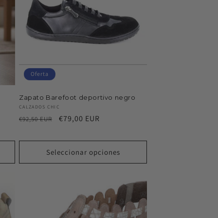
Oferta
Zapato Barefoot deportivo negro
Proveedor:
CALZADOS CHIC
Precio
Precio
€79,00 EUR
€92,50 EUR
habitual
de
oferta
Seleccionar opciones