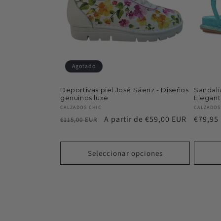
Agotado
Deportivas piel José Sáenz - Diseños
Sandali
genuinos luxe
Elegant
Proveedor:
Proveed
CALZADOS CHIC
CALZADOS
Precio
Precio
A partir de €59,00 EUR
Precio
€79,95
€115,00 EUR
habitual
de
habitu
oferta
Seleccionar opciones