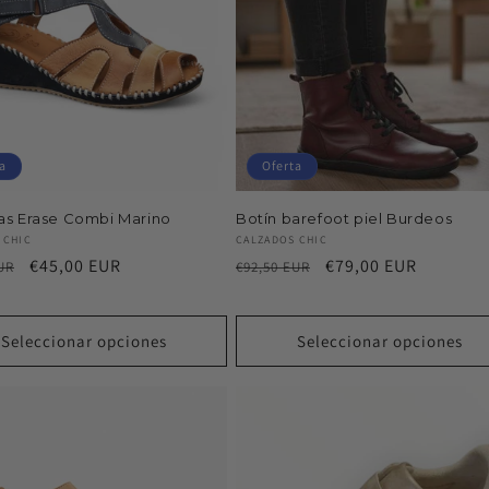
a
Oferta
as Erase Combi Marino
Botín barefoot piel Burdeos
or:
Proveedor:
 CHIC
CALZADOS CHIC
Precio
€45,00 EUR
Precio
Precio
€79,00 EUR
UR
€92,50 EUR
al
de
habitual
de
oferta
oferta
Seleccionar opciones
Seleccionar opciones