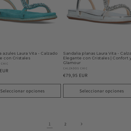
a azules Laura Vita - Calzado
Sandalia planas Laura Vita - Cal
e con Cristales
Elegante con Cristales | Confort 
Glamour
or:
 CHIC
Proveedor:
CALZADOS CHIC
 EUR
Precio
€79,95 EUR
al
habitual
Seleccionar opciones
Seleccionar opciones
1
2