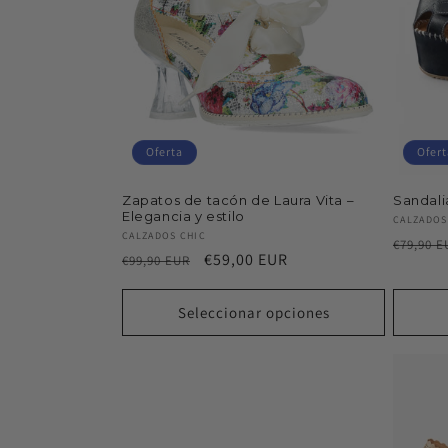
c
i
ó
Oferta
Ofert
n
Zapatos de tacón de Laura Vita –
Sandali
Elegancia y estilo
:
Proveed
CALZADOS
Proveedor:
CALZADOS CHIC
Precio
€79,90 E
Precio
Precio
€59,00 EUR
€99,90 EUR
habitu
habitual
de
oferta
Seleccionar opciones