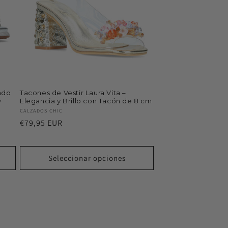
zado
Tacones de Vestir Laura Vita –
y
Elegancia y Brillo con Tacón de 8 cm
Proveedor:
CALZADOS CHIC
Precio
€79,95 EUR
habitual
Seleccionar opciones