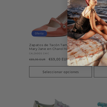
Oferta
Ofert
Zapatos de Tacón Tamaris - Estilo
Sandali
Mary Jane en Charol Naranja, 8 cm
Proveed
CALZADOS
Proveedor:
CALZADOS CHIC
Precio
€34,95 E
Precio
Precio
€69,00 EUR
€89,95 EUR
habitu
habitual
de
oferta
Seleccionar opciones