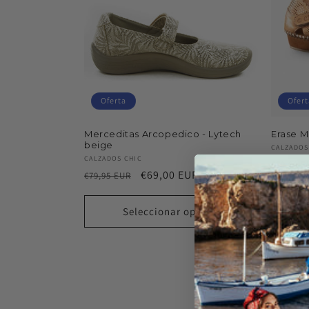
Oferta
Ofert
Merceditas Arcopedico - Lytech
Erase M
beige
Proveed
CALZADOS
Proveedor:
CALZADOS CHIC
Precio
€79,90 E
Precio
Precio
€69,00 EUR
€79,95 EUR
habitu
habitual
de
oferta
Seleccionar opciones