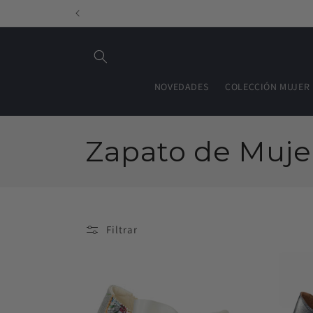
Ir
directamente
al contenido
NOVEDADES
COLECCIÓN MUJER
C
Zapato de Muje
o
l
Filtrar
e
c