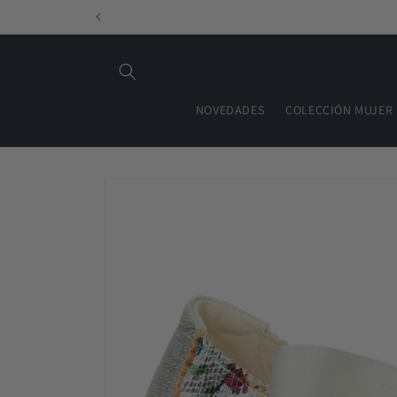
Ir
directamente
al contenido
NOVEDADES
COLECCIÓN MUJER
Ir
directamente
a la
información
del producto