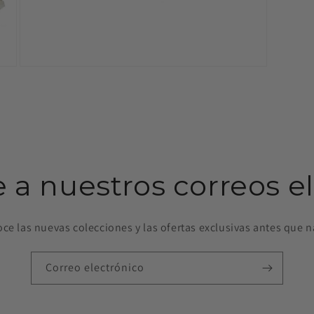
Abrir
elemento
multimedia
9
en
una
ventana
modal
e a nuestros correos e
ce las nuevas colecciones y las ofertas exclusivas antes que n
Correo electrónico