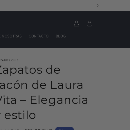
Iniciar
Carrito
sesión
E NOSOTRAS
CONTACTO
BLOG
LZADOS CHIC
Zapatos de
tacón de Laura
Vita – Elegancia
 estilo