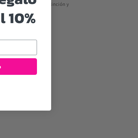
evarán tu outfit con distinción y
l 10%
rsonalidad.
Share
o