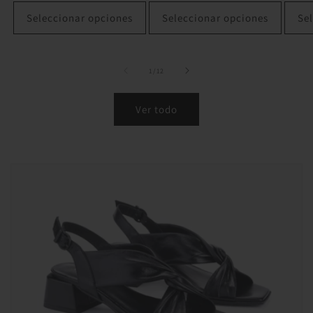
oferta
Seleccionar opciones
Seleccionar opciones
Se
de
1
/
12
Ver todo