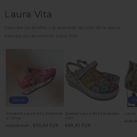
Laura Vita
Descubre los diseños y la explosión de color de la marca
francesa por excelencia: Laura Vita.
Oferta
Of
Sneakers Laura Vita Delphine
Zuecos Laura Vita Facscineo
Laura 
41 Wine
0121
Preci
€130,0
Precio
Precio
€59,00 EUR
Precio
€89,95 EUR
€125,00 EUR
habit
habitual
de
habitual