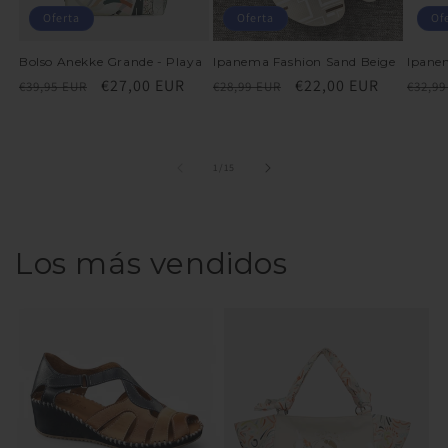
Oferta
Oferta
Of
Bolso Anekke Grande - Playa
Ipanema Fashion Sand Beige
Ipanem
Precio
Precio
€27,00 EUR
Precio
Precio
€22,00 EUR
Preci
€39,95 EUR
€28,99 EUR
€32,99
habitual
de
habitual
de
habit
oferta
oferta
de
1
/
15
Los más vendidos