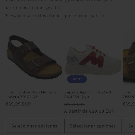
parecernos a nadie, ¿y a ti?.
Pues alucina con los diseños que tenemos para ti.
Oferta
Bios Hombre WalkFlex con
Zapato deportivo MySoft
Bios 
trasera 70101-03
26M264 Rojo
7880
Precio
€39,99 EUR
Precio
Precio
Preci
€39,
€49,95 EUR
habitual
habitual
A partir de €39,00 EUR
de
habit
oferta
Seleccionar opciones
Seleccionar opciones
Se