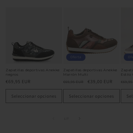
Oferta
Of
Zapatillas deportivas Anekke
Zapatillas deportivas Anekke
Zapati
negros
Marrón Multi
Estilo
Precio
€69,95 EUR
Precio
Precio
€39,00 EUR
Preci
€69,95 EUR
€69,95
habitual
habitual
de
habit
oferta
Seleccionar opciones
Seleccionar opciones
Se
de
1
/
7