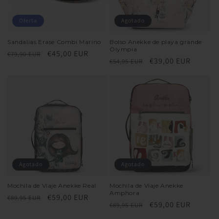
Oferta
Agotado
Sandalias Erase Combi Marino
Bolso Anekke de playa grande
Olympia
Precio
Precio
€45,00 EUR
€79,90 EUR
Precio
Precio
€39,00 EUR
€54,95 EUR
habitual
de
habitual
de
oferta
oferta
Agotado
Agotado
Mochila de Viaje Anekke Real
Mochila de Viaje Anekke
Amphora
Precio
Precio
€59,00 EUR
€89,95 EUR
Precio
Precio
€59,00 EUR
€89,95 EUR
habitual
de
habitual
de