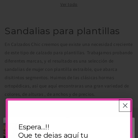
oferta
Ver todo
oferta
Sandalias para plantillas
En Calzados Chic creemos que existe una necesidad creciente
de este tipo de calzado para plantillas. Trabajamos probando
diferentes marcas, y el resultado es una selección de
sandalias de mujer con plantilla extraible, que abarca
disitintos segmentos. Huimos de las clásicas hormas
ortopédicas, así que aquí encontraras una gran variedad de
colores, de alturas , de anchos y de precios.
Espera...!!
Que te dejas aquí tu