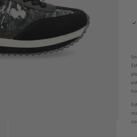
Sn
Es
pl
es
ho
Es
ma
co