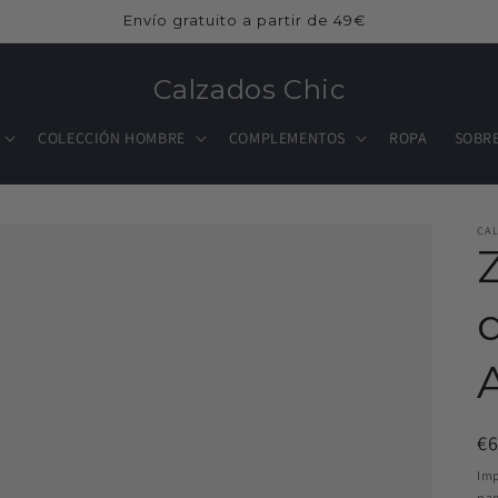
Envío gratuito a partir de 49€
Calzados Chic
COLECCIÓN HOMBRE
COMPLEMENTOS
ROPA
SOBR
CA
Pr
€
ha
Imp
pan