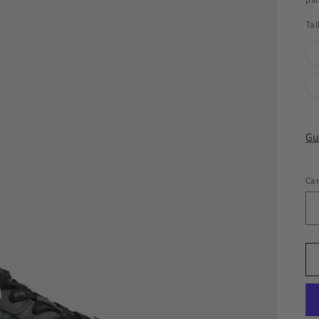
Tal
Gu
Ca