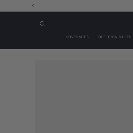
Ir
directamente
al contenido
NOVEDADES
COLECCIÓN MUJER
Ir
directamente
a la
información
del producto