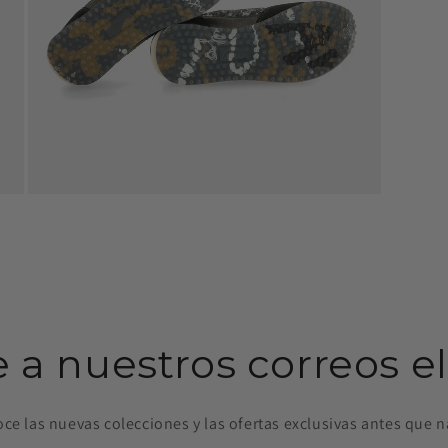
Abrir
elemento
multimedia
7
en
una
ventana
modal
e a nuestros correos e
ce las nuevas colecciones y las ofertas exclusivas antes que n