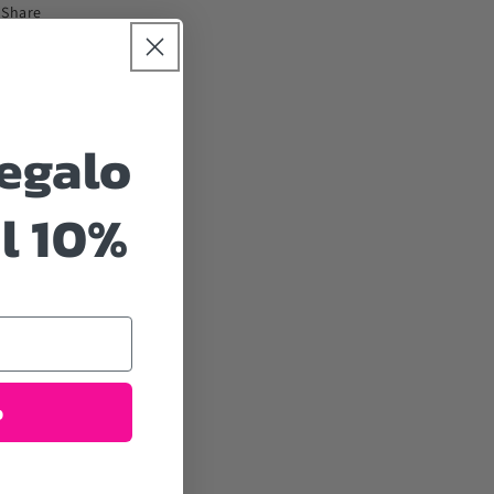
Share
regalo
l 10%
o