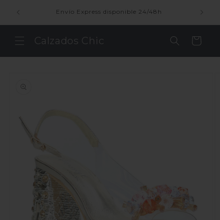
Ir
directamente
enda
Envío Express disponible 24/48h
al contenido
Calzados Chic
Carrito
Ir
directamente
a la
información
del producto