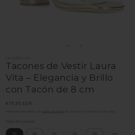
Abrir
Ab
elemento
e
multimedia
m
de
1
/
6
1
2
en
e
CALZADOS CHIC
una
u
Tacones de Vestir Laura
ventana
v
modal
m
Vita – Elegancia y Brillo
con Tacón de 8 cm
Precio
€79,95 EUR
habitual
Impuestos incluidos. Los
gastos de envío
se calculan en la pantalla de pago.
Talla del calzado
Variante
Variante
Variante
35
36
37
38
39
40