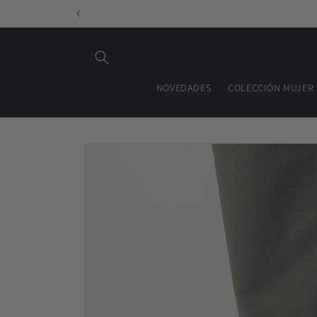
Ir
directamente
al contenido
NOVEDADES
COLECCIÓN MUJER
Ir
directamente
a la
información
del producto