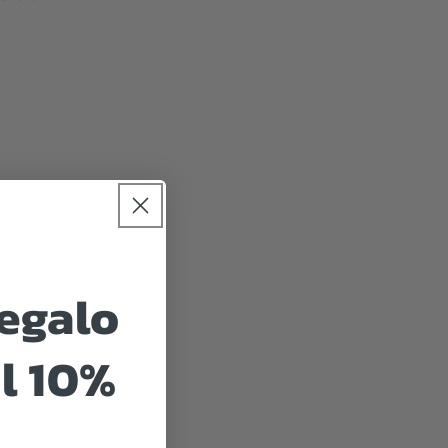
regalo
l 10%