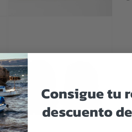
Abrir
elemento
multimedia
3
en
una
ventana
modal
Consigue tu 
descuento de