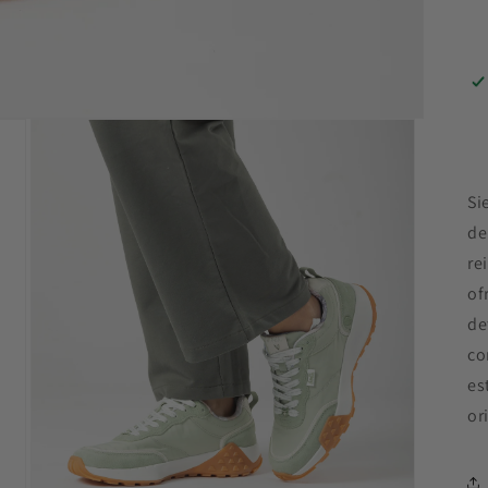
Si
de
re
of
de
co
es
or