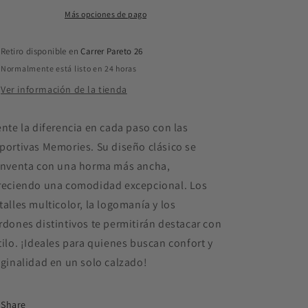
Verde
Verde
agua
agua
Más opciones de pago
Retiro disponible en
Carrer Pareto 26
Normalmente está listo en 24 horas
Ver información de la tienda
ente la diferencia en cada paso con las
portivas Memories. Su diseño clásico se
inventa con una horma más ancha,
reciendo una comodidad excepcional. Los
talles multicolor, la logomanía y los
rdones distintivos te permitirán destacar con
tilo. ¡Ideales para quienes buscan confort y
iginalidad en un solo calzado!
Share