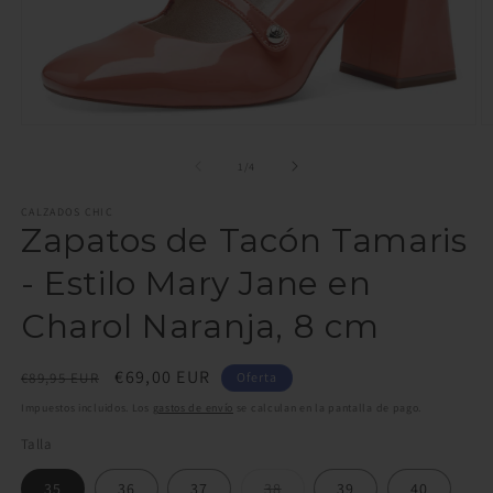
Abrir
Ab
elemento
e
multimedia
m
de
1
/
4
1
2
en
e
CALZADOS CHIC
una
u
Zapatos de Tacón Tamaris
ventana
v
modal
m
- Estilo Mary Jane en
Charol Naranja, 8 cm
Precio
Precio
€69,00 EUR
€89,95 EUR
Oferta
habitual
de
Impuestos incluidos. Los
gastos de envío
se calculan en la pantalla de pago.
oferta
Talla
Variante
35
36
37
38
39
40