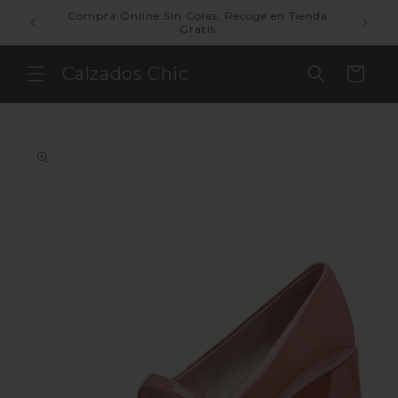
Ir
Compra Online Sin Colas, Recoge en Tienda
directamente
P
Gratis
al contenido
Calzados Chic
Carrito
Ir
directamente
a la
información
del producto