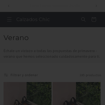
Ir
Compr
directamente
Envío gratuito a partir de 49€
al contenido
Calzados Chic
Carrito
C
Verano
o
Échale un vistazo a todas las propuestas de primavera -
l
verano que hemos seleccionado cuidadosamente para ti.
e
c
Filtrar y ordenar
185 productos
c
i
ó