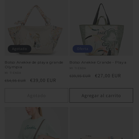
Agotado
Oferta
Bolso Anekke de playa grande
Bolso Anekke Grande - Playa
Olympia
Proveedor:
MI TIENDA
Proveedor:
MI TIENDA
Precio
Precio
€27,00 EUR
€39,95 EUR
Precio
Precio
€39,00 EUR
€54,95 EUR
habitual
de
habitual
de
oferta
oferta
Agotado
Agregar al carrito