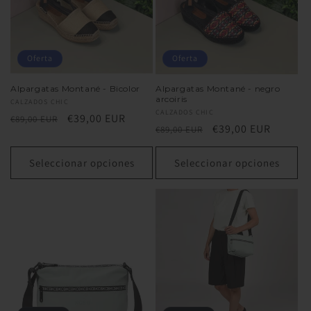
n
:
Oferta
Oferta
Alpargatas Montané - Bicolor
Alpargatas Montané - negro
arcoiris
Proveedor:
CALZADOS CHIC
Proveedor:
CALZADOS CHIC
Precio
Precio
€39,00 EUR
€89,00 EUR
Precio
Precio
€39,00 EUR
€89,00 EUR
habitual
de
habitual
de
oferta
oferta
Seleccionar opciones
Seleccionar opciones