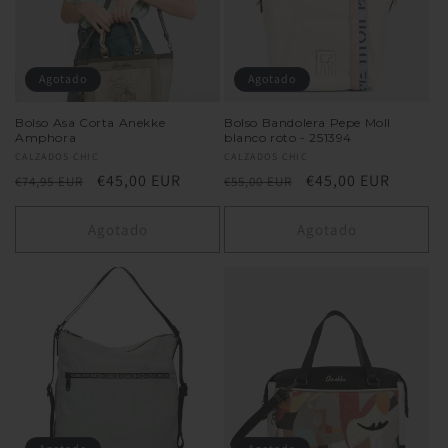
Agotado
Agotado
Bolso Asa Corta Anekke
Bolso Bandolera Pepe Moll
Amphora
blanco roto - 251394
Proveedor:
CALZADOS CHIC
Proveedor:
CALZADOS CHIC
Precio
Precio
€45,00 EUR
Precio
Precio
€45,00 EUR
€74,95 EUR
€55,00 EUR
habitual
de
habitual
de
oferta
oferta
Agotado
Agotado