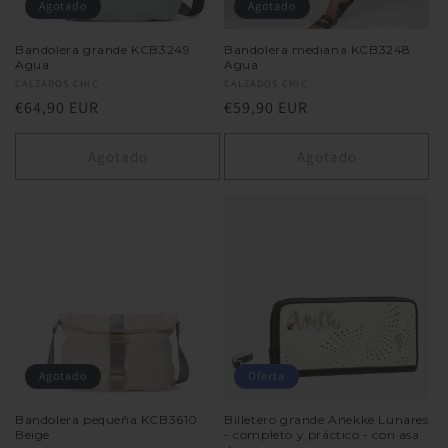
Agotado
Agotado
Bandolera grande KCB3249
Bandolera mediana KCB3248
Agua
Agua
Proveedor:
CALZADOS CHIC
Proveedor:
CALZADOS CHIC
Precio
€64,90 EUR
Precio
€59,90 EUR
habitual
habitual
Agotado
Agotado
Agotado
Oferta
Bandolera pequeña KCB3610
Billetero grande Anekke Lunares
Beige
- completo y práctico - con asa