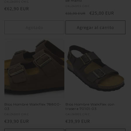
de mano
Proveedor:
CALZADOS CHIC
Proveedor:
CALZADOS CHIC
Precio
€62,90 EUR
Precio
Precio
€25,00 EUR
€38,90 EUR
habitual
habitual
de
oferta
Agotado
Agregar al carrito
Bios Hombre WalkFlex 78800-
Bios Hombre WalkFlex con
03
trasera 70101-03
Proveedor:
CALZADOS CHIC
Proveedor:
CALZADOS CHIC
Precio
€39,90 EUR
Precio
€39,99 EUR
habitual
habitual