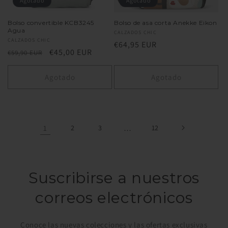
Agotado
Agotado
Bolso convertible KCB3245
Bolso de asa corta Anekke Eikon
Agua
Proveedor:
CALZADOS CHIC
Proveedor:
CALZADOS CHIC
Precio
€64,95 EUR
Precio
Precio
€45,00 EUR
€59,90 EUR
habitual
habitual
de
oferta
Agotado
Agotado
1
2
3
…
12
Suscribirse a nuestros
correos electrónicos
Conoce las nuevas colecciones y las ofertas exclusivas