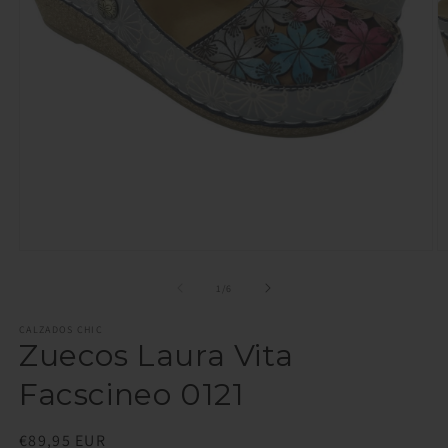
Abrir
Ab
elemento
e
multimedia
m
de
1
/
6
1
2
en
e
CALZADOS CHIC
una
u
Zuecos Laura Vita
ventana
v
modal
m
Facscineo 0121
Precio
€89,95 EUR