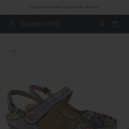
Ir
ienda
directamente
Paga en cómodos plazos con Klarna
al contenido
Calzados Chic
Carrito
Ir
directamente
a la
información
del producto