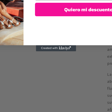
pe
Quiero mi descuent
si
Ad
re
en
ac
am
ex
pr
La
ab
fl
su
su
añ