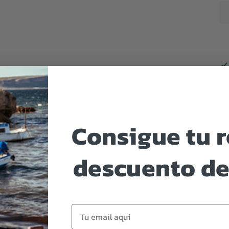
Es
Consigue tu 
pe
en
descuento de
ex
el
pr
ma
Email
el