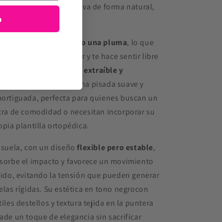
rmite que el pie se mueva de forma natural,
o
n restricciones.
emás, son
ligeros como una pluma
, lo que
duce la fatiga al caminar y te hace sentir libre
 cada paso. La plantilla
extraíble y
olchada
proporciona una pisada suave y
ortiguada, perfecta para quienes buscan un
tra de comodidad o necesitan incorporar su
opia plantilla ortopédica.
 suela, con un diseño
flexible pero estable
,
sorbe el impacto y favorece un movimiento
uido, evitando la tensión que pueden generar
elas rígidas. Su estética en tono negrocon
tiles destellos y textura tejida en la puntera
ade un toque de elegancia sin sacrificar