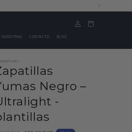
Iniciar
Carrito
sesión
E NOSOTRAS
CONTACTO
BLOG
LZADOS CHIC
Zapatillas
Yumas Negro –
ltralight -
lantillas