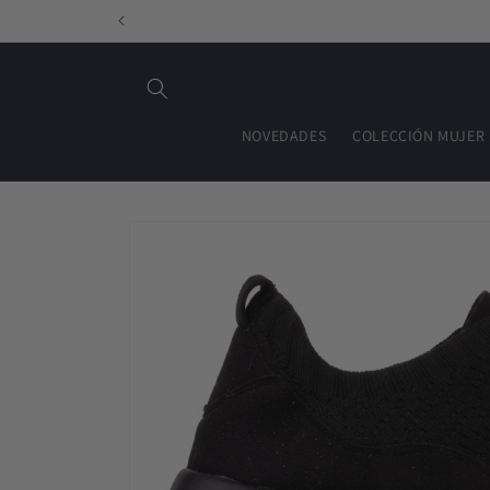
Ir
directamente
al contenido
NOVEDADES
COLECCIÓN MUJER
Ir
directamente
a la
información
del producto