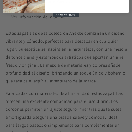
Retiro disponible en
Carrer Pareto 26
Normalmente está listo en 24 horas
Ver información de la tienda
Estas zapatillas de la colección Anekke combinan un diseño
vibrante y cómodo, perfectas para destacar en cualquier
lugar. Su estética se inspira en la naturaleza, con una mezcla
de tonos tierra y estampados artísticos que aportan un aire
fresco y original. La mezcla de materiales y colores añade
profundidad al diseño, brindando un toque único y bohemio
que resalta el espíritu aventurero de la marca.
Fabricadas con materiales de alta calidad, estas zapatillas
ofrecen una excelente comodidad para el uso diario. Los
cordones permiten un ajuste seguro, mientras que la suela
amortiguada asegura una pisada suave y cómoda, ideal
para largos paseos o simplemente para complementar un