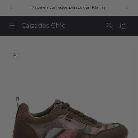
Ir
ienda
directamente
Paga en cómodos plazos con Klarna
al contenido
Calzados Chic
Carrito
Ir
directamente
a la
información
del producto