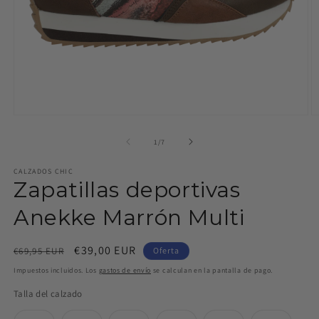
Abrir
Ab
elemento
e
multimedia
m
de
1
/
7
1
2
en
e
CALZADOS CHIC
una
u
Zapatillas deportivas
ventana
v
modal
m
Anekke Marrón Multi
Precio
Precio
€39,00 EUR
€69,95 EUR
Oferta
habitual
de
Impuestos incluidos. Los
gastos de envío
se calculan en la pantalla de pago.
oferta
Talla del calzado