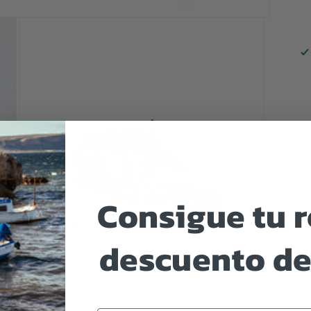
Za
es
ac
Consigue tu 
descuento de
Abrir
elemento
multimedia
3
en