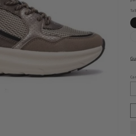
Tal
Gu
Ca