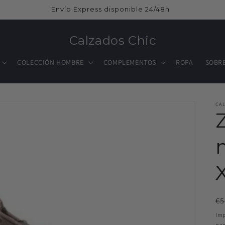
Envío Express disponible 24/48h
Calzados Chic
COLECCIÓN HOMBRE
COMPLEMENTOS
ROPA
SOBR
CA
Pr
€5
ha
Imp
pan