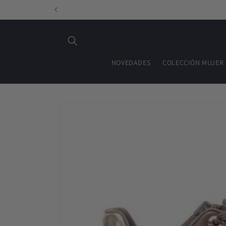
Ir
directamente
al contenido
NOVEDADES
COLECCIÓN MUJER
Ir
directamente
a la
información
del producto