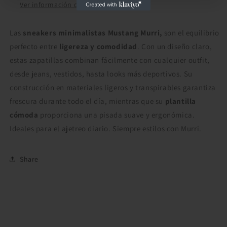
Ver información de la tienda
Las
sneakers minimalistas Mustang Murri,
son el equilibrio
perfecto entre
ligereza y comodidad
. Con un diseño claro,
estas zapatillas combinan fácilmente con cualquier outfit,
desde jeans, vestidos, hasta looks más deportivos. Su
construcción en materiales ligeros y transpirables garantiza
frescura durante todo el día, mientras que su
plantilla
cómoda
proporciona una pisada suave y ergonómica.
Ideales para el ajetreo diario. Siempre estilos con Murri.
Share