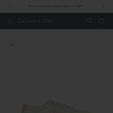
Ir
directamente
enda
Envío Express disponible 24/48h
al contenido
Calzados Chic
Carrito
Ir
directamente
a la
información
del producto