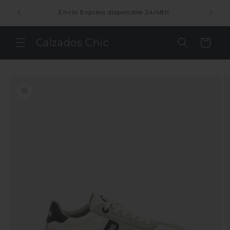
Ir
directamente
enda
Envío Express disponible 24/48h
al contenido
Calzados Chic
Carrito
Ir
directamente
a la
información
del producto