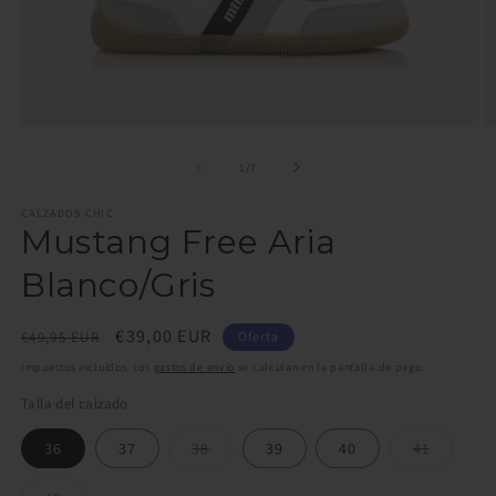
Abrir
Ab
elemento
e
multimedia
m
de
1
/
7
1
2
en
e
CALZADOS CHIC
una
u
Mustang Free Aria
ventana
v
modal
m
Blanco/Gris
Precio
Precio
€39,00 EUR
€49,95 EUR
Oferta
habitual
de
Impuestos incluidos. Los
gastos de envío
se calculan en la pantalla de pago.
oferta
Talla del calzado
Variante
Variante
36
37
38
39
40
41
agotada
agotada
o
o
no
no