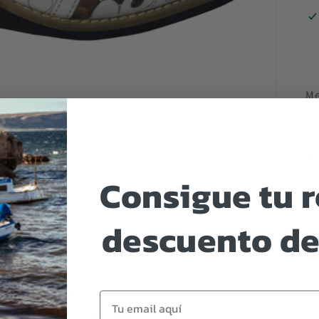
Me
pi
di
ad
de
Consigue tu 
y 
descuento de
Email