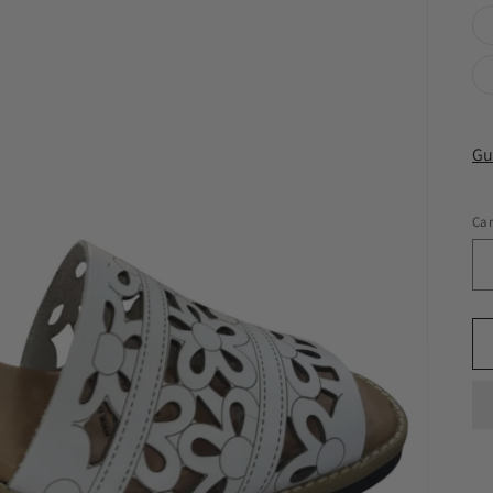
Gu
Ca