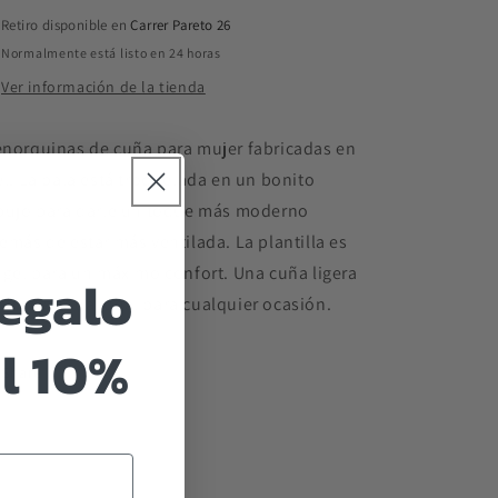
Retiro disponible en
Carrer Pareto 26
Normalmente está listo en 24 horas
Ver información de la tienda
norquinas de cuña para mujer fabricadas en
el. La pala está troquelada en un bonito
bujo para darle un toque más moderno
emás de estar más ventilada. La plantilla es
 gel para un máximo confort. Una cuña ligera
regalo
muy cómoda ideal para cualquier ocasión.
l 10%
Share