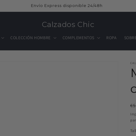
Envío Express disponible 24/48h
Calzados Chic
COLECCIÓN HOMBRE
COMPLEMENTOS
ROPA
SOBR
CA
Pr
€5
ha
Imp
pan
Tal