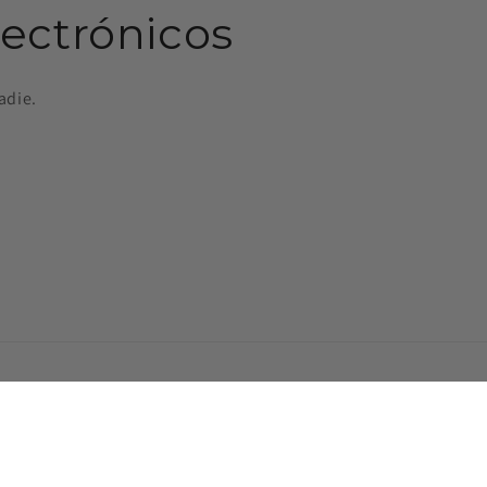
lectrónicos
adie.
lítica de envío
Información de contacto