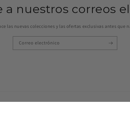
e a nuestros correos e
ce las nuevas colecciones y las ofertas exclusivas antes que n
Correo electrónico
fy
Política de reembolso
Política de privacidad
Términos del servicio
Po