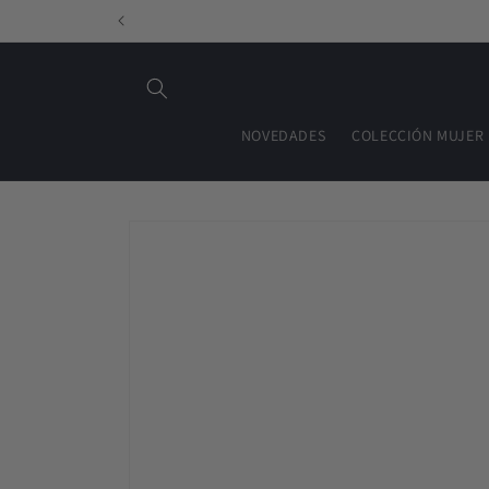
Ir
directamente
al contenido
NOVEDADES
COLECCIÓN MUJER
Ir
directamente
a la
información
del producto