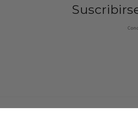
Suscribirs
Cono
Formas
de
© 2026,
Calzados Chic
Tecnología de Shopi
pago