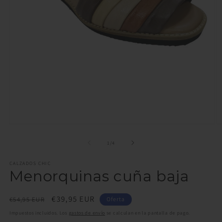
Abrir
Ab
elemento
e
multimedia
m
de
1
/
4
1
2
en
e
CALZADOS CHIC
una
u
Menorquinas cuña baja
ventana
v
modal
m
Precio
Precio
€39,95 EUR
€54,95 EUR
Oferta
habitual
de
Impuestos incluidos. Los
gastos de envío
se calculan en la pantalla de pago.