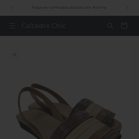
Ir
ienda
directamente
Paga en cómodos plazos con Klarna
al contenido
Calzados Chic
Carrito
Ir
directamente
a la
información
del producto