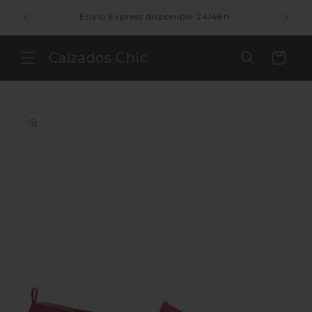
Ir
directamente
enda
Envío Express disponible 24/48h
al contenido
Calzados Chic
Carrito
Ir
directamente
a la
información
del producto