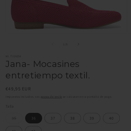
Abrir
Ab
elemento
e
multimedia
m
de
1
/
5
1
2
en
e
MI TIENDA
una
u
Jana- Mocasines
ventana
v
modal
m
entretiempo textil.
Precio
€49,95 EUR
habitual
Impuestos incluidos. Los
gastos de envío
se calculan en la pantalla de pago.
Talla
Variante
35
36
37
38
39
40
agotada
o
no