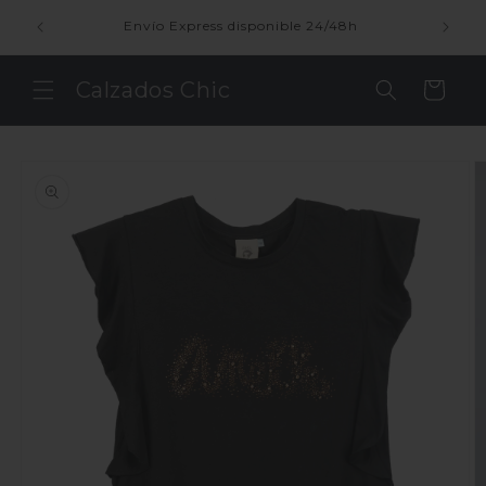
Ir
directamente
enda
Envío Express disponible 24/48h
al contenido
Calzados Chic
Carrito
Ir
directamente
a la
información
del producto