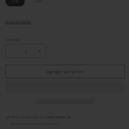
Variante
S/M
L/XL
agotada
o
no
disponible
Guía de tallas
Cantidad
Reducir
Aumentar
cantidad
cantidad
para
para
Camiseta
Camiseta
Agregar al carrito
de
de
manga
manga
corta
corta
Anekke
Anekke
black
black
Retiro disponible en
Carrer Pareto 26
Normalmente está listo en 24 horas