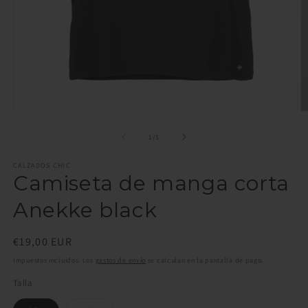
Abrir
Ab
elemento
e
multimedia
m
de
1
/
5
1
2
en
e
CALZADOS CHIC
una
u
Camiseta de manga corta
ventana
v
modal
m
Anekke black
Precio
€19,00 EUR
habitual
Impuestos incluidos. Los
gastos de envío
se calculan en la pantalla de pago.
Talla