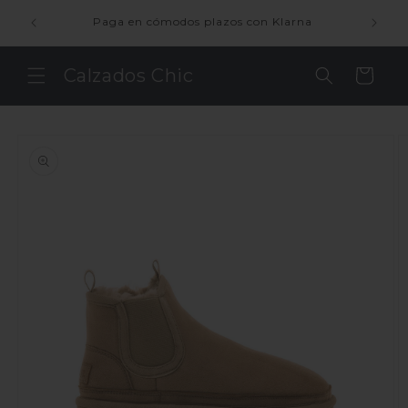
Ir
ienda
directamente
Paga en cómodos plazos con Klarna
al contenido
Calzados Chic
Carrito
Ir
directamente
a la
información
del producto