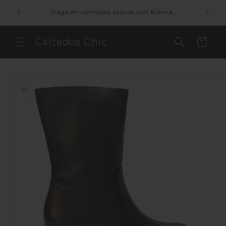
Ir
ienda
directamente
Paga en cómodos plazos con Klarna
al contenido
Calzados Chic
Carrito
Ir
directamente
a la
información
del producto