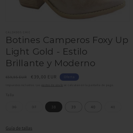
Abrir
elemento
multimedia
CALZADOS CHIC
Botines Camperos Foxy Up
1
en
una
Light Gold - Estilo
ventana
modal
Brillante y Moderno
Precio
Precio
€39,00 EUR
€59,95 EUR
Oferta
habitual
de
Impuestos incluidos. Los
gastos de envío
se calculan en la pantalla de pago.
oferta
Talla
Variante
Variante
Variante
36
37
38
39
40
41
agotada
agotada
agotada
o
o
o
no
no
no
disponible
disponible
disponib
Guía de tallas