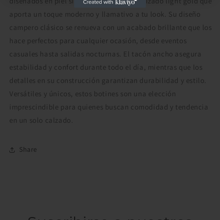
diseñados en piel sintética de tono metalizado light gold que
aporta un toque moderno y llamativo a tu look. Su diseño
campero clásico se renueva con un acabado brillante que los
hace perfectos para cualquier ocasión, desde eventos
casuales hasta salidas nocturnas. El tacón ancho asegura
estabilidad y confort durante todo el día, mientras que los
detalles en su construcción garantizan durabilidad y estilo.
Versátiles y únicos, estos botines son una elección
imprescindible para quienes buscan comodidad y tendencia
en un solo calzado.
Share