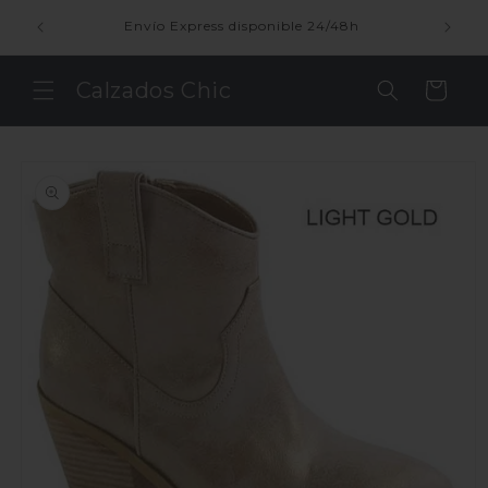
Ir
directamente
enda
Envío Express disponible 24/48h
al contenido
Calzados Chic
Carrito
Ir
directamente
a la
información
del producto