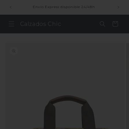
Ir
directamente
enda
Envío Express disponible 24/48h
al contenido
Calzados Chic
Carrito
Ir
directamente
a la
información
del producto