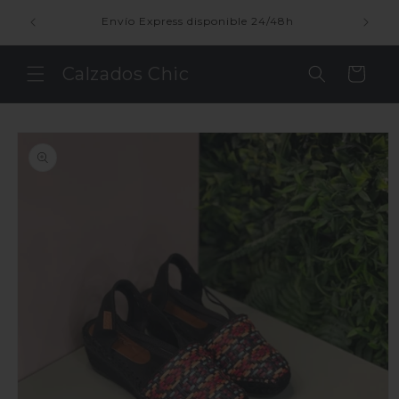
Ir
directamente
enda
Envío Express disponible 24/48h
al contenido
Calzados Chic
Carrito
Ir
directamente
a la
información
del producto