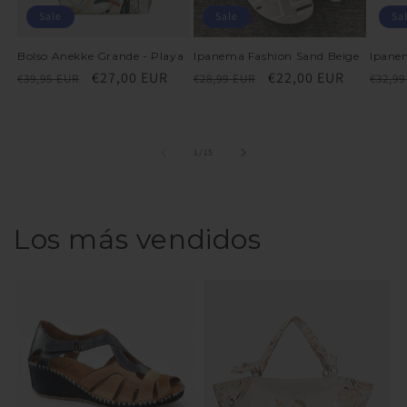
Sale
Sale
Sa
Bolso Anekke Grande - Playa
Ipanema Fashion Sand Beige
Ipanem
Regular
Sale
€27,00 EUR
Regular
Sale
€22,00 EUR
Regu
€39,95 EUR
€28,99 EUR
€32,99
price
price
price
price
price
of
1
/
15
Los más vendidos