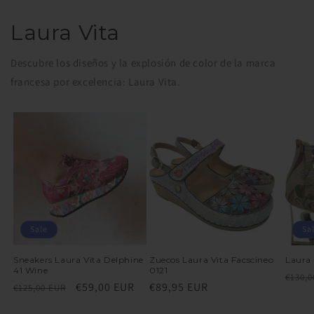
Laura Vita
Descubre los diseños y la explosión de color de la marca
francesa por excelencia: Laura Vita.
Sale
Sa
Sneakers Laura Vita Delphine
Zuecos Laura Vita Facscineo
Laura 
41 Wine
0121
Regu
€130,0
Regular
Sale
€59,00 EUR
Regular
€89,95 EUR
€125,00 EUR
price
price
price
price