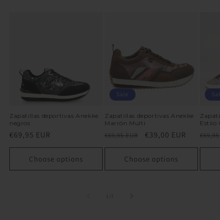
Sale
Sa
Zapatillas deportivas Anekke
Zapatillas deportivas Anekke
Zapati
negros
Marrón Multi
Estilo
Regular
€69,95 EUR
Regular
Sale
€39,00 EUR
Regu
€69,95 EUR
€69,95
price
price
price
price
Choose options
Choose options
of
1
/
7