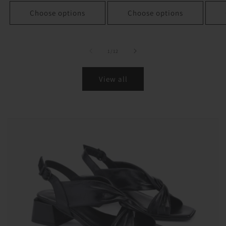
Choose options
Choose options
of
1
/
12
View all