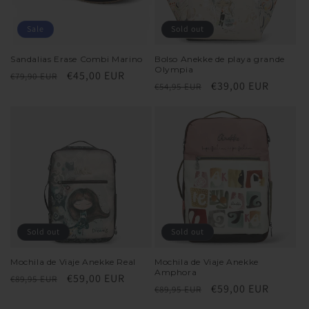
Sale
Sold out
Sandalias Erase Combi Marino
Bolso Anekke de playa grande
Olympia
Regular
Sale
€45,00 EUR
€79,90 EUR
Regular
Sale
€39,00 EUR
€54,95 EUR
price
price
price
price
Sold out
Sold out
Mochila de Viaje Anekke Real
Mochila de Viaje Anekke
Amphora
Regular
Sale
€59,00 EUR
€89,95 EUR
Regular
Sale
€59,00 EUR
€89,95 EUR
price
price
price
price