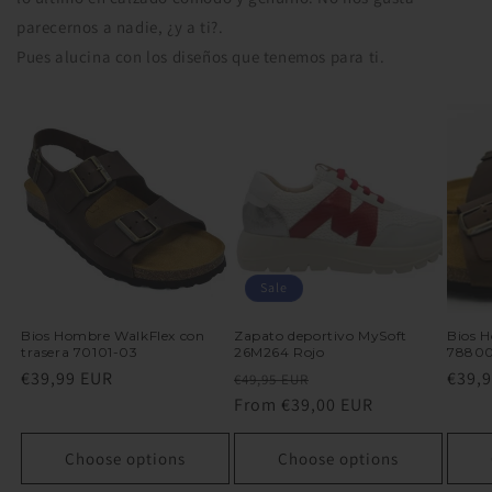
parecernos a nadie, ¿y a ti?.
Pues alucina con los diseños que tenemos para ti.
Sale
Bios Hombre WalkFlex con
Zapato deportivo MySoft
Bios 
trasera 70101-03
26M264 Rojo
7880
Regular
€39,99 EUR
Regular
Sale
Regu
€39,
€49,95 EUR
price
price
From €39,00 EUR
price
price
Choose options
Choose options